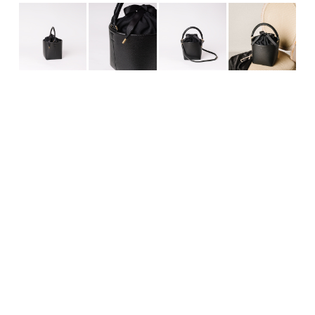
Classic Basket - BLACK
¥34,780（税込）
【素材と仕立て】
- 本体：イタリアンレザー（牛革）
- ハンドル：ヌメ革（Vachetta Leather）
- 巾着：日本製リネン混生地（綿85% / 麻15%）
- 仕様：自立底 / 巾着開閉
【サイズ】
巾着部分込 高さ 23cm/ 本体 高さ 19cm／幅 16cm