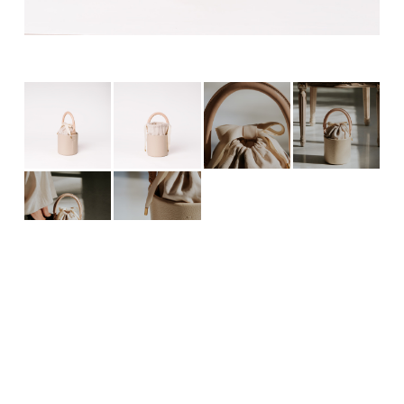
Bucket - ECRU
¥32,780（税込）